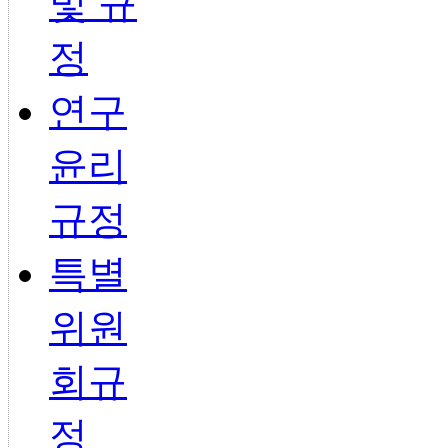
및 규
정
연구
윤리
규정
특별
위원
회규
정