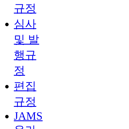
규정
심사
및 발
행규
정
편집
규정
JAMS