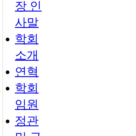
장 인
사말
학회
소개
연혁
학회
임원
정관