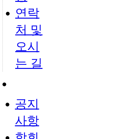
연락
처 및
오시
는 길
공지
사항
학회