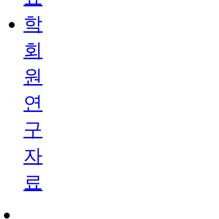
학
회
원
연
구
자
료