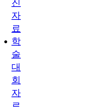
진
자
료
학
술
대
회
자
료