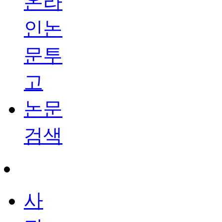
온라
인논
문투
고
논문
검색
사